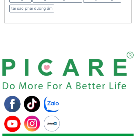
tại sao phải dưỡng ẩm