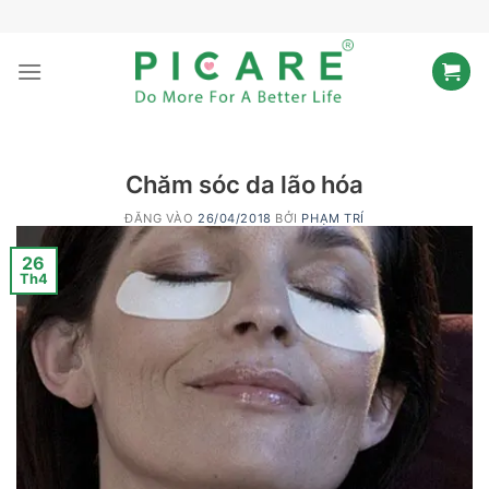
Bỏ
qua
nội
dung
Chăm sóc da lão hóa
ĐĂNG VÀO
26/04/2018
BỞI
PHẠM TRÍ
26
Th4