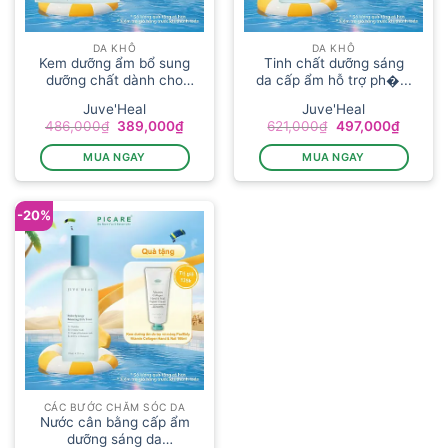
DA KHÔ
DA KHÔ
Kem dưỡng ẩm bổ sung
Tinh chất dưỡng sáng
dưỡng chất dành cho
da cấp ẩm hỗ trợ ph�...
m...
Juve'Heal
Juve'Heal
Giá
Giá
Giá
Giá
486,000
₫
389,000
₫
621,000
₫
497,000
₫
gốc
hiện
gốc
hiện
là:
tại
là:
tại
MUA NGAY
MUA NGAY
486,000₫.
là:
621,000₫.
là:
389,000₫.
497,00
-20%
CÁC BƯỚC CHĂM SÓC DA
Nước cân bằng cấp ẩm
dưỡng sáng da