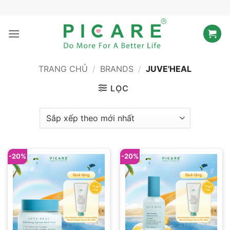
Bỏ
qua
nội
dung
TRANG CHỦ
/
BRANDS
/
JUVE'HEAL
LỌC
-20%
-20%