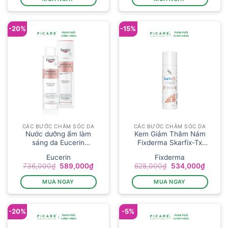
763,000₫.
là:
486,000₫.
là:
610,000₫.
389,00
-20%
-15%
CÁC BƯỚC CHĂM SÓC DA
CÁC BƯỚC CHĂM SÓC DA
Nước dưỡng ẩm làm
Kem Giảm Thâm Nám
sáng da Eucerin
Fixderma Skarfix-Tx
Spotless Br...
Cream 30g...
Eucerin
Fixderma
Giá
Giá
Giá
Giá
736,000
₫
589,000
₫
628,000
₫
534,000
₫
gốc
hiện
gốc
hiện
là:
tại
là:
tại
MUA NGAY
MUA NGAY
736,000₫.
là:
628,000₫.
là:
589,000₫.
534,00
-20%
-5%