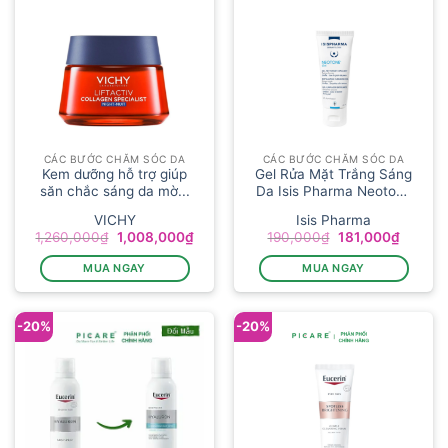
CÁC BƯỚC CHĂM SÓC DA
CÁC BƯỚC CHĂM SÓC DA
Kem dưỡng hỗ trợ giúp
Gel Rửa Mặt Trắng Sáng
săn chắc sáng da mờ...
Da Isis Pharma Neotone
Ge...
VICHY
Isis Pharma
Giá
Giá
Giá
Giá
1,260,000
₫
1,008,000
₫
190,000
₫
181,000
₫
gốc
hiện
gốc
hiện
là:
tại
là:
tại
MUA NGAY
MUA NGAY
1,260,000₫.
là:
190,000₫.
là:
1,008,000₫.
181,000
-20%
-20%