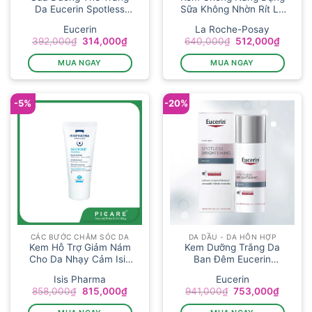
Da Eucerin Spotless
Sữa Không Nhờn Rít La
Body L...
R...
Eucerin
La Roche-Posay
Giá
Giá
Giá
Giá
392,000
₫
314,000
₫
640,000
₫
512,000
₫
gốc
hiện
gốc
hiện
là:
tại
là:
tại
MUA NGAY
MUA NGAY
392,000₫.
là:
640,000₫.
là:
314,000₫.
512,00
-5%
-20%
CÁC BƯỚC CHĂM SÓC DA
DA DẦU - DA HỖN HỢP
Kem Hỗ Trợ Giảm Nám
Kem Dưỡng Trắng Da
Cho Da Nhạy Cảm Isis
Ban Đêm Eucerin
Pha...
Spotless Brig...
Isis Pharma
Eucerin
Giá
Giá
Giá
Giá
858,000
₫
815,000
₫
941,000
₫
753,000
₫
gốc
hiện
gốc
hiện
là:
tại
là:
tại