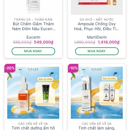
TRẮNG DA - THÂM NÁM
DA KHÔ – MẤT NƯỚC
Bút Chấm Giảm Thâm
Ampoule Chống Oxy
Nám Đốm Nâu Eucerin
Hoá, Phục Hồi, Điều Tiết
Spotl...
...
Eucerin
MartiDerm
Giá
Giá
Giá
Giá
686,000
₫
549,000
₫
1,890,000
₫
1,418,000
₫
gốc
hiện
gốc
hiện
là:
tại
là:
tại
MUA NGAY
MUA NGAY
686,000₫.
là:
1,890,000₫.
là:
549,000₫.
1,418
-20%
-10%
CÁC VẤN ĐỀ VỀ DA
CÁC VẤN ĐỀ VỀ DA
Tinh chất dưỡng ẩm hỗ
Tinh chất làm sáng,