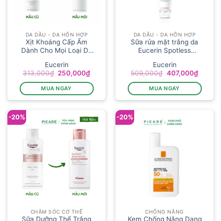
DA DẦU - DA HỖN HỢP
DA DẦU - DA HỖN HỢP
Xịt Khoáng Cấp Ẩm
Sữa rửa mặt trắng da
Dành Cho Mọi Loại Da
Eucerin Spotless
Euce...
Brighteni...
Eucerin
Eucerin
Giá
Giá
Giá
Giá
313,000
₫
250,000
₫
509,000
₫
407,000
₫
gốc
hiện
gốc
hiện
là:
tại
là:
tại
MUA NGAY
MUA NGAY
313,000₫.
là:
509,000₫.
là:
250,000₫.
407,00
-20%
-20%
CHĂM SÓC CƠ THỂ
CHỐNG NẮNG
Sữa Dưỡng Thể Trắng
Kem Chống Nắng Dạng