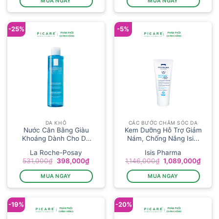
MUA NGAY
MUA NGAY
858,000₫.
là:
941,000₫.
là:
815,000₫.
753,00
-25%
-5%
DA KHÔ
CÁC BƯỚC CHĂM SÓC DA
Nước Cân Bằng Giàu
Kem Dưỡng Hỗ Trợ Giảm
Khoáng Dành Cho Da
Nám, Chống Nắng Isi...
Nhạy C...
La Roche-Posay
Isis Pharma
Giá
Giá
Giá
Giá
531,000
₫
398,000
₫
1,146,000
₫
1,089,000
₫
gốc
hiện
gốc
hiện
là:
tại
là:
tại
MUA NGAY
MUA NGAY
531,000₫.
là:
1,146,000₫.
là:
398,000₫.
1,089
-19%
-20%