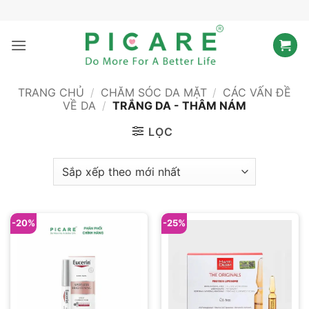
Bỏ
qua
nội
dung
TRANG CHỦ
/
CHĂM SÓC DA MẶT
/
CÁC VẤN ĐỀ
VỀ DA
/
TRẮNG DA - THÂM NÁM
LỌC
-20%
-25%