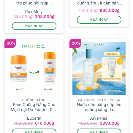
trợ phục hồi giúp...
dưỡng ẩm và cân bằng
h...
Giá
Giá
740,000
₫
665,000
₫
Pax Moly
gốc
hiện
Giá
Giá
385,000
₫
308,000
₫
là:
tại
MUA NGAY
gốc
hiện
740,000₫.
là:
là:
tại
665,00
MUA NGAY
385,000₫.
là:
308,000₫.
-20%
-20%
CHỐNG NẮNG
CÁC BƯỚC CHĂM SÓC DA
Kem Chống Nắng Cho
Nước cân bằng cấp ẩm
Mọi Loại Da Eucerin Sun
dưỡng sáng da
Hydr...
Juve&#...
Eucerin
Juve'Heal
Giá
Giá
Giá
Giá
763,000
₫
610,000
₫
486,000
₫
389,000
₫
gốc
hiện
gốc
hiện
là:
tại
là:
tại
MUA NGAY
MUA NGAY