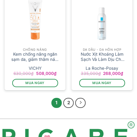
CHỐNG NẮNG
DA DẦU - DA HỖN HỢP
Kem chống nắng ngăn
Nước Xịt Khoáng Làm
sạm da, giảm thâm nám
Sạch Và Làm Dịu Cho
( ...
Da...
VICHY
La Roche-Posay
Giá
Giá
Giá
Giá
630,000
₫
508,000
₫
335,000
₫
268,000
₫
gốc
hiện
gốc
hiện
là:
tại
là:
tại
MUA NGAY
MUA NGAY
630,000₫.
là:
335,000₫.
là:
508,000₫.
268,00
1
2