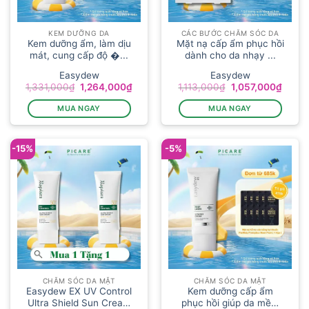
KEM DƯỠNG DA
CÁC BƯỚC CHĂM SÓC DA
Kem dưỡng ẩm, làm dịu
Mặt nạ cấp ẩm phục hồi
mát, cung cấp độ �...
dành cho da nhạy ...
Easydew
Easydew
Giá
Giá
Giá
Giá
1,331,000
₫
1,264,000
₫
1,113,000
₫
1,057,000
₫
gốc
hiện
gốc
hiện
là:
tại
là:
tại
MUA NGAY
MUA NGAY
1,331,000₫.
là:
1,113,000₫.
là:
1,264,000₫.
1,057
-15%
-5%
CHĂM SÓC DA MẶT
CHĂM SÓC DA MẶT
Easydew EX UV Control
Kem dưỡng cấp ẩm
Ultra Shield Sun Cream
phục hồi giúp da mềm