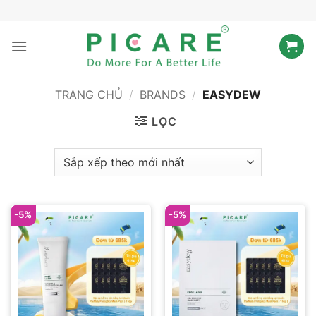
Bỏ
qua
nội
dung
TRANG CHỦ
/
BRANDS
/
EASYDEW
LỌC
-5%
-5%