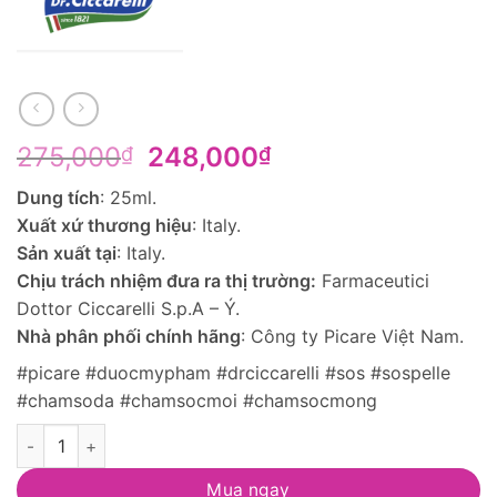
Giá
Giá
275,000
248,000
₫
₫
gốc
hiện
Dung tích
: 25ml.
là:
tại
Xuất xứ thương hiệu
: Italy.
275,000₫.
là:
Sản xuất tại
: Italy.
248,000₫.
Chịu trách nhiệm đưa ra thị trường:
Farmaceutici
Dottor Ciccarelli S.p.A – Ý.
Nhà phân phối chính hãng
: Công ty Picare Việt Nam.
#picare #duocmypham #drciccarelli #sos #sospelle
#chamsoda #chamsocmoi #chamsocmong
Kem giúp dưỡng ẩm làm dịu da ngứa, kích ứng S.O.S PELLE Sk
Mua ngay