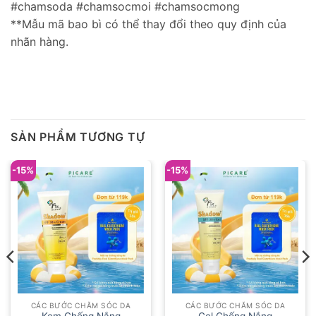
#chamsoda #chamsocmoi #chamsocmong
**Mẫu mã bao bì có thể thay đổi theo quy định của
nhãn hàng.
SẢN PHẨM TƯƠNG TỰ
-15%
-15%
CÁC BƯỚC CHĂM SÓC DA
CÁC BƯỚC CHĂM SÓC DA