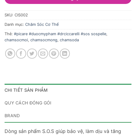
SKU:
CIS002
Danh mục:
Chăm Sóc Cơ Thể
Thẻ:
#picare #duocmypham #drciccarelli #sos sospelle
,
chamsocmoi
,
chamsocmong
,
chamsoda
CHI TIẾT SẢN PHẨM
QUY CÁCH ĐÓNG GÓI
BRAND
Dòng sản phẩm S.O.S giúp bảo vệ, làm dịu và tăng