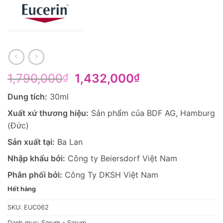
Giá
Giá
1,790,000
1,432,000
₫
₫
gốc
hiện
Dung tích:
30ml
là:
tại
1,790,000₫.
là:
Xuất xứ thương hiệu:
Sản phẩm của BDF AG, Hamburg
1,432,000₫.
(Đức)
Sản xuất tại:
Ba Lan
Nhập khẩu bởi:
Công ty Beiersdorf Việt Nam
Phân phối bởi:
Công Ty DKSH Việt Nam
Hết hàng
SKU:
EUC062
Danh mục:
Serum - Serum