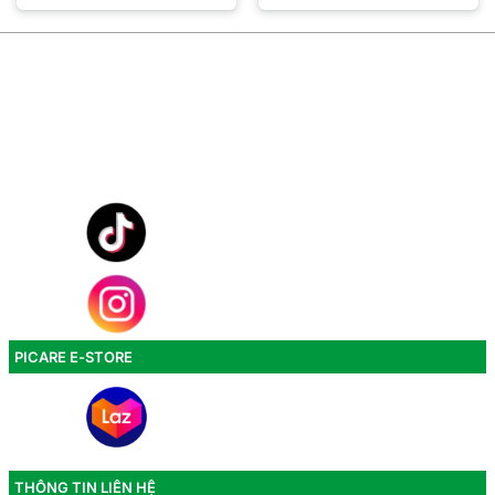
000₫.
1,162,000₫.
1,406
PICARE E-STORE
THÔNG TIN LIÊN HỆ