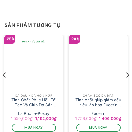
SẢN PHẨM TƯƠNG TỰ
-25%
-20%
DA DẦU - DA HỖN HỢP
CHĂM SÓC DA MẶT
Tinh Chất Phục Hồi, Tái
Tinh chất giúp giảm dấu
Tạo Và Giúp Da Săn
hiệu lão hóa Eucerin
Chắc La Roche-Posay
Hyaluron-Filler Epicelline
La Roche-Posay
Eucerin
Hyalu B5 Serum 30ml
Serum 30ml
Giá
Giá
Giá
Giá
1,550,000
₫
1,162,000
₫
1,758,000
₫
1,406,000
₫
gốc
hiện
gốc
hiện
là:
tại
là:
tại
MUA NGAY
MUA NGAY
1,550,000₫.
là:
1,758,000₫.
là: