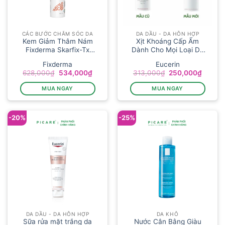
CÁC BƯỚC CHĂM SÓC DA
DA DẦU - DA HỖN HỢP
Kem Giảm Thâm Nám
Xịt Khoáng Cấp Ẩm
Fixderma Skarfix-Tx
Dành Cho Mọi Loại Da
Cream 30g...
Euce...
Fixderma
Eucerin
Giá
Giá
Giá
Giá
628,000
₫
534,000
₫
313,000
₫
250,000
₫
gốc
hiện
gốc
hiện
là:
tại
là:
tại
MUA NGAY
MUA NGAY
628,000₫.
là:
313,000₫.
là:
534,000₫.
250,00
-20%
-25%
DA DẦU - DA HỖN HỢP
DA KHÔ
Sữa rửa mặt trắng da
Nước Cân Bằng Giàu