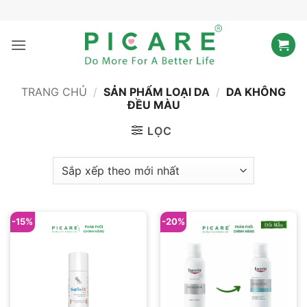
Bỏ
qua
nội
dung
TRANG CHỦ
/
SẢN PHẨM LOẠI DA
/
DA KHÔNG
ĐỀU MÀU
LỌC
-15%
-20%