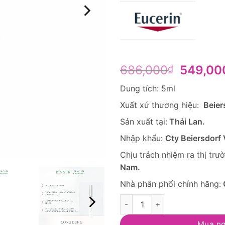
Giá
686,000
549,00
₫
gốc
Dung tích: 5ml
là:
686,00
Xuất xứ thương hiệu:
Beier
Sản xuất tại:
Thái Lan.
Nhập khẩu:
Cty Beiersdorf 
Chịu trách nhiệm ra thị trư
Nam.
Nhà phân phối chính hãng:
Bút Chấm Giảm Thâm Nám Đốm 
Mua n