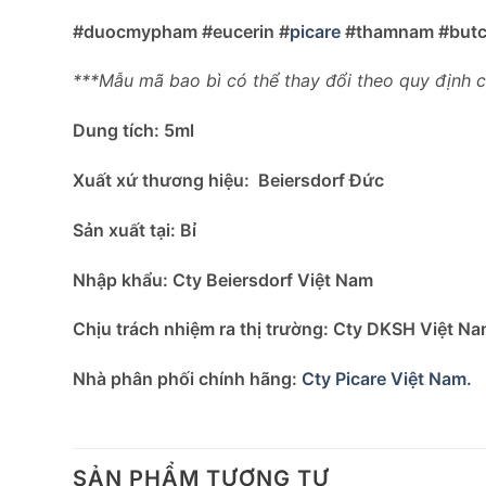
#duocmypham #eucerin #
picare
#thamnam #butc
***Mẫu mã bao bì có thể thay đổi theo quy định 
Dung tích:
5ml
Xuất xứ thương hiệu:
Beiersdorf Đức
Sản xuất tại:
Bỉ
Nhập khẩu:
Cty Beiersdorf Việt Nam
Chịu trách nhiệm ra thị trường:
Cty DKSH Việt Na
Nhà phân phối chính hãng:
Cty Picare Việt Nam.
SẢN PHẨM TƯƠNG TỰ