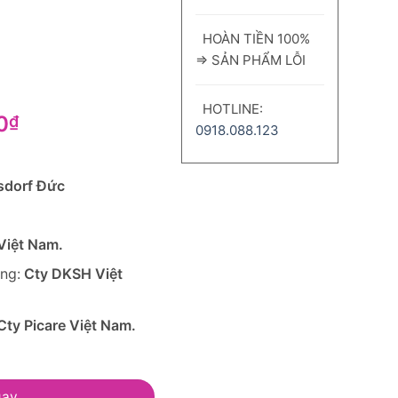
HOÀN TIỀN 100%
⇒ SẢN PHẨM LỖI
HOTLINE:
Giá
0
₫
0918.088.123
hiện
tại
0₫.
là:
sdorf
Đức
549,000₫.
Việt Nam.
ờng:
Cty DKSH Việt
Cty Picare Việt Nam.
Nâu Eucerin Spotless Brightening Spot Corrector 5ml số lượn
gay