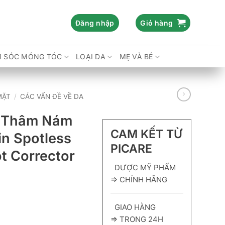
Đăng nhập
Giỏ hàng
 SÓC MÓNG TÓC
LOẠI DA
MẸ VÀ BÉ
MẶT
/
CÁC VẤN ĐỀ VỀ DA
 Thâm Nám
CAM KẾT TỪ
n Spotless
PICARE
t Corrector
DƯỢC MỸ PHẨM
⇒ CHÍNH HÃNG
GIAO HÀNG
⇒ TRONG 24H