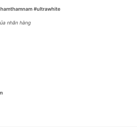
hamthamnam #ultrawhite
của nhãn hàng
m