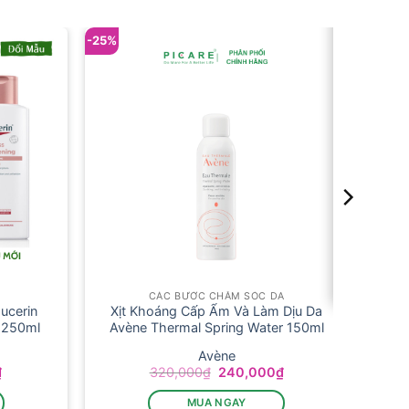
-25%
CÁC BƯỚC CHĂM SÓC DA
ucerin
Xịt Khoáng Cấp Ẩm Và Làm Dịu Da
 250ml
Avène Thermal Spring Water 150ml
Avène
Giá
Giá
Giá
₫
320,000
₫
240,000
₫
hiện
gốc
hiện
tại
là:
tại
MUA NGAY