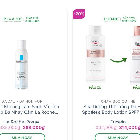
-20%
DA DẦU - DA HỖN HỢP
CHĂM SÓC CƠ THỂ
ịt Khoáng Làm Sạch Và Làm
Sữa Dưỡng Thể Trắng Da E
ho Da Nhạy Cảm La Roche-
Spotless Body Lotion SPF7
Thermal Spring Water 150ml
La Roche-Posay
Eucerin
Giá
Giá
Giá
335,000
₫
268,000
₫
392,000
₫
314,000
gốc
hiện
gốc
là:
tại
là:
MUA NGAY
MUA NGAY