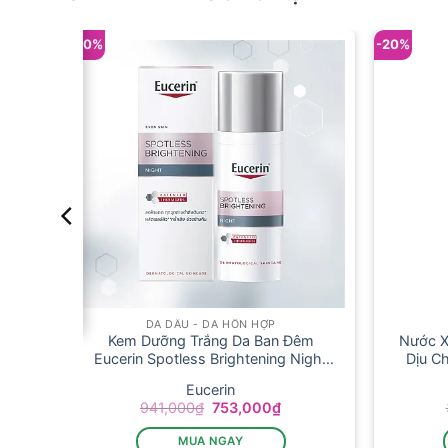
-20%
-20%
DA DẦU - DA HỖN HỢP
a
Kem Dưỡng Trắng Da Ban Đêm
Nước X
Eucerin Spotless Brightening Night
Dịu C
Cream 50ml
Posay 
Eucerin
Giá
Giá
941,000
₫
753,000
₫
n
gốc
hiện
là:
tại
MUA NGAY