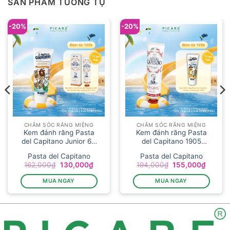
SẢN PHẨM TƯƠNG TỰ
-20%
-20%
CHĂM SÓC RĂNG MIỆNG
CHĂM SÓC RĂNG MIỆNG
Kem đánh răng Pasta
Kem đánh răng Pasta
del Capitano Junior 6+
del Capitano 1905
(Vị bạc hà) 75ml
Original (Hương Quế
Pasta del Capitano
Pasta del Capitano
Nguyên bản) – 75ml
Giá
Giá
Giá
Giá
162,000
₫
130,000
₫
194,000
₫
155,000
₫
gốc
hiện
gốc
hiện
là:
tại
là:
tại
MUA NGAY
MUA NGAY
162,000₫.
là:
194,000₫.
là:
00₫.
130,000₫.
155,00