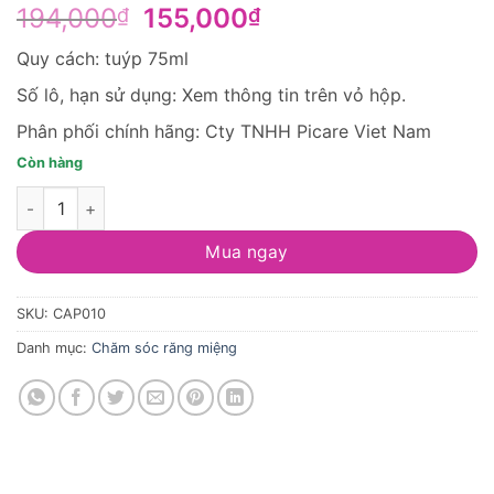
Giá
Giá
194,000
155,000
₫
₫
gốc
hiện
Quy cách: tuýp 75ml
là:
tại
194,000₫.
là:
Số lô, hạn sử dụng: Xem thông tin trên vỏ hộp.
155,000₫.
Phân phối chính hãng: Cty TNHH Picare Viet Nam
Còn hàng
Kem đánh răng Pasta del Capitano 1905 Sensitive (Cho răng n
Mua ngay
SKU:
CAP010
Danh mục:
Chăm sóc răng miệng