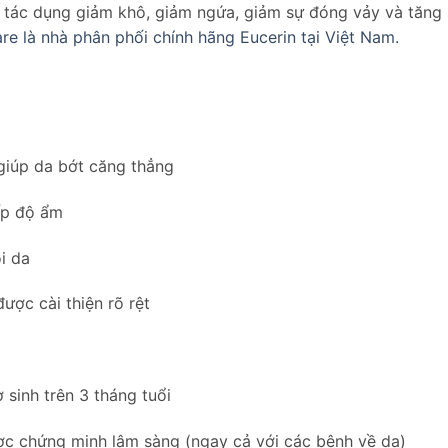
tác dụng giảm khô, giảm ngứa, giảm sự đóng vảy và tăng 
are là nhà phân phối chính hãng Eucerin tại Việt Nam.
 giúp da bớt căng thẳng
p độ ẩm
i da
ợc cài thiện rõ rệt
 sinh trên 3 tháng tuổi
̣c chứng minh lâm sàng (ngay cả với các bệnh về da)