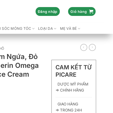
Đăng nhập
Giỏ hàng
 SÓC MÓNG TÓC
LOẠI DA
MẸ VÀ BÉ
HÔ
m Ngứa, Đỏ
cerin Omega
CAM KẾT TỪ
ce Cream
PICARE
DƯỢC MỸ PHẨM
⇒ CHÍNH HÃNG
GIAO HÀNG
⇒ TRONG 24H