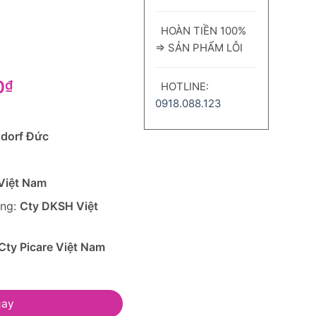
HOÀN TIỀN 100%
⇒ SẢN PHẨM LỖI
Giá
0
₫
HOTLINE:
hiện
0918.088.123
tại
0₫.
là:
sdorf Đức
333,000₫.
 Việt Nam
ờng:
Cty DKSH Việt
Cty Picare Việt Nam
 Da Mặt Eucerin Omega Ato Calming Face Cream 50ml số lượn
gay