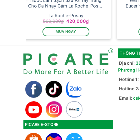
ành
Nước Làm Sạch Sâu Và Tẩy Trang
Kem 
H5
Cho Da Nhạy Cảm La Roche-Posay
Euceri
Micellar Water Ultra Sensitive Skin
La Roche-Posay
400ml
Giá
Giá
560,000
₫
420,000
₫
n
gốc
hiện
là:
tại
MUA NGAY
560,000₫.
là:
,000₫.
420,000₫.
THÔNG TI
Địa chỉ:
3
Phường H
Hotline 1:
Hotline 2
Email:
cs
PICARE E-STORE