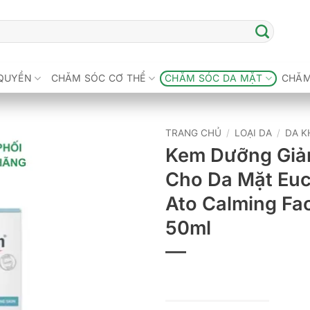
QUYỀN
CHĂM SÓC CƠ THỂ
CHĂM SÓC DA MẶT
CHĂM
TRANG CHỦ
/
LOẠI DA
/
DA K
Kem Dưỡng Giả
Cho Da Mặt Eu
Ato Calming Fa
50ml