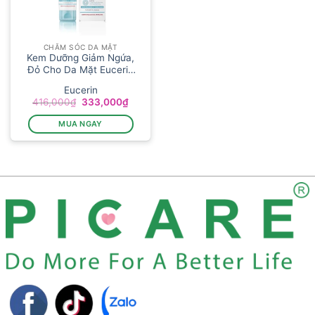
CHĂM SÓC DA MẶT
Kem Dưỡng Giảm Ngứa,
Đỏ Cho Da Mặt Eucerin
...
Eucerin
Giá
Giá
416,000
₫
333,000
₫
gốc
hiện
là:
tại
MUA NGAY
416,000₫.
là:
333,000₫.