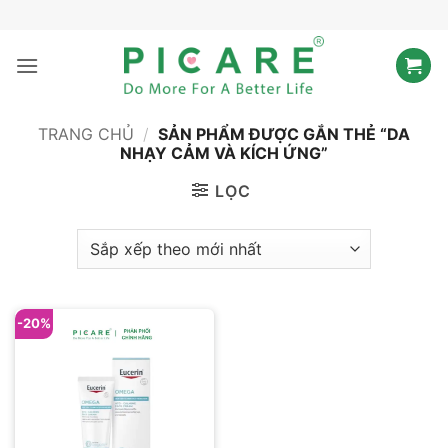
Bỏ
qua
nội
dung
TRANG CHỦ
/
SẢN PHẨM ĐƯỢC GẮN THẺ “DA
NHẠY CẢM VÀ KÍCH ỨNG”
LỌC
-20%