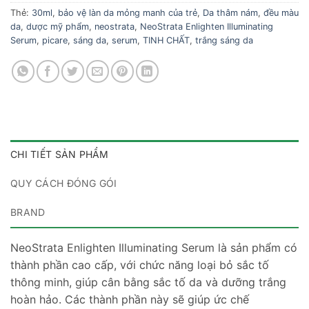
Thẻ:
30ml
,
bảo vệ làn da mỏng manh của trẻ
,
Da thâm nám
,
đều màu
da
,
dược mỹ phẩm
,
neostrata
,
NeoStrata Enlighten Illuminating
Serum
,
picare
,
sáng da
,
serum
,
TINH CHẤT
,
trắng sáng da
CHI TIẾT SẢN PHẨM
QUY CÁCH ĐÓNG GÓI
BRAND
NeoStrata Enlighten Illuminating Serum là sản phẩm có
thành phần cao cấp, với chức năng loại bỏ sắc tố
thông minh, giúp cân bằng sắc tố da và dưỡng trắng
hoàn hảo. Các thành phần này sẽ giúp ức chế