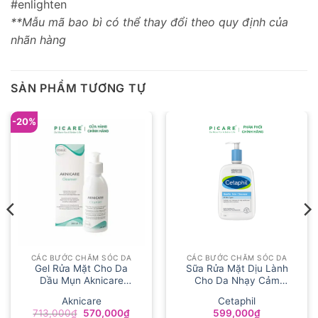
#enlighten
**Mẫu mã bao bì có thể thay đổi theo quy định của
nhãn hàng
SẢN PHẨM TƯƠNG TỰ
-20%
CÁC BƯỚC CHĂM SÓC DA
CÁC BƯỚC CHĂM SÓC DA
Gel Rửa Mặt Cho Da
Sữa Rửa Mặt Dịu Lành
Dầu Mụn Aknicare
Cho Da Nhạy Cảm
Cleanser 200ml
Cetaphil Gentle Skin
Aknicare
Cetaphil
Cleanser 1000ml
Giá
Giá
713,000
₫
570,000
₫
599,000
₫