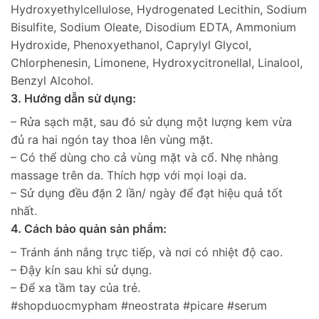
Hydroxyethylcellulose, Hydrogenated Lecithin, Sodium
Bisulfite, Sodium Oleate, Disodium EDTA, Ammonium
Hydroxide, Phenoxyethanol, Caprylyl Glycol,
Chlorphenesin, Limonene, Hydroxycitronellal, Linalool,
Benzyl Alcohol.
3. Hướng dẫn sử dụng:
– Rửa sạch mặt, sau đó sử dụng một lượng kem vừa
đủ ra hai ngón tay thoa lên vùng mặt.
– Có thể dùng cho cả vùng mặt và cổ. Nhẹ nhàng
massage trên da. Thích hợp với mọi loại da.
– Sử dụng đều đặn 2 lần/ ngày để đạt hiệu quả tốt
nhất.
4. Cách bảo quản sản phẩm:
– Tránh ánh nắng trực tiếp, và nơi có nhiệt độ cao.
– Đậy kín sau khi sử dụng.
– Để xa tầm tay của trẻ.
#shopduocmypham #neostrata #picare #serum