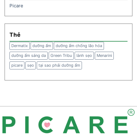
Picare
Thẻ
Dermatix
dưỡng ẩm
dưỡng ẩm chống lão hóa
dưỡng ẩm sáng da
Green Tribu
lành sẹo
Menarini
picare
sẹo
tại sao phải dưỡng ẩm