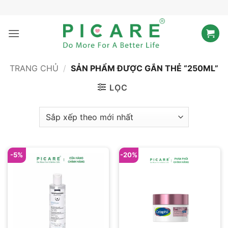
Bỏ
qua
nội
dung
TRANG CHỦ
/
SẢN PHẨM ĐƯỢC GẮN THẺ “250ML”
LỌC
-5%
-20%