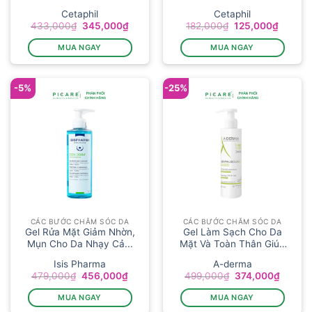
Cetap...
Cetap...
Cetaphil
Cetaphil
Giá
Giá
Giá
Giá
433,000
₫
345,000
₫
182,000
₫
125,000
₫
gốc
hiện
gốc
hiện
là:
tại
là:
tại
MUA NGAY
MUA NGAY
433,000₫.
là:
182,000₫.
là:
345,000₫.
125,00
-5%
-25%
CÁC BƯỚC CHĂM SÓC DA
CÁC BƯỚC CHĂM SÓC DA
Gel Rửa Mặt Giảm Nhờn,
Gel Làm Sạch Cho Da
Mụn Cho Da Nhạy Cả...
Mặt Và Toàn Thân Giúp
Làm...
Isis Pharma
A-derma
Giá
Giá
Giá
Giá
479,000
₫
456,000
₫
499,000
₫
374,000
₫
gốc
hiện
gốc
hiện
là:
tại
là:
tại
MUA NGAY
MUA NGAY
479,000₫.
là:
499,000₫.
là:
456,000₫.
374,00