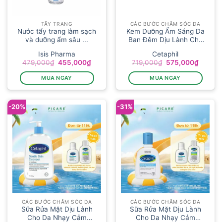
TẨY TRANG
CÁC BƯỚC CHĂM SÓC DA
Nước tẩy trang làm sạch
Kem Dưỡng Ẩm Sáng Da
và dưỡng ẩm sâu ...
Ban Đêm Dịu Lành Cho
Da...
Isis Pharma
Cetaphil
Giá
Giá
Giá
Giá
479,000
₫
455,000
₫
719,000
₫
575,000
₫
gốc
hiện
gốc
hiện
là:
tại
là:
tại
MUA NGAY
MUA NGAY
479,000₫.
là:
719,000₫.
là:
455,000₫.
575,00
-20%
-31%
CÁC BƯỚC CHĂM SÓC DA
CÁC BƯỚC CHĂM SÓC DA
Sữa Rửa Mặt Dịu Lành
Sữa Rửa Mặt Dịu Lành
Cho Da Nhạy Cảm
Cho Da Nhạy Cảm