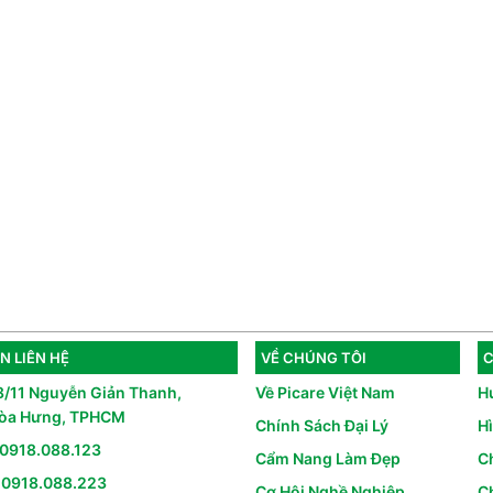
N LIÊN HỆ
VỀ CHÚNG TÔI
C
8/11 Nguyễn Giản Thanh,
Về Picare Việt Nam
H
òa Hưng, TPHCM
Chính Sách Đại Lý
H
0918.088.123
Cẩm Nang Làm Đẹp
C
:
0918.088.223
Cơ Hội Nghề Nghiệp
Ch