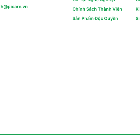
kh@picare.vn
Chính Sách Thành Viên
K
Sản Phẩm Độc Quyền
S