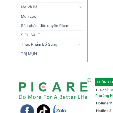
Mẹ Và Bé
Mụn cóc
Sản phẩm độc quyền Picare
SIÊU SALE
Thực Phẩm Bổ Sung
TRỊ MỤN
THÔNG TI
Địa chỉ:
3
Phường H
Hotline 1:
Hotline 2