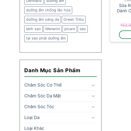
Dermatix
dưỡng ẩm
CH
Sữa R
dưỡng ẩm chống lão hóa
Dành 
dưỡng ẩm sáng da
Green Tribu
152,
lành sẹo
Menarini
picare
sẹo
tại sao phải dưỡng ẩm
Danh Mục Sản Phẩm
Chăm Sóc Cơ Thể
Chăm Sóc Da Mặt
Chăm Sóc Tóc
Loại Da
Loại Khác