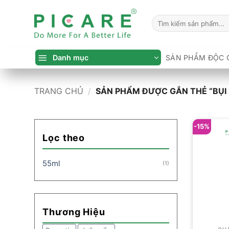
Bỏ
qua
Tìm
kiếm:
nội
dung
Danh mục
SẢN PHẨM ĐỘC 
TRANG CHỦ
/
SẢN PHẨM ĐƯỢC GẮN THẺ “BỤI
-15%
Lọc theo
55ml
(1)
Thương Hiệu