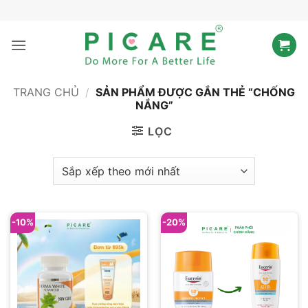
Bỏ
qua
nội
dung
TRANG CHỦ
/
SẢN PHẨM ĐƯỢC GẮN THẺ “CHỐNG
NẮNG”
LỌC
-10%
-20%