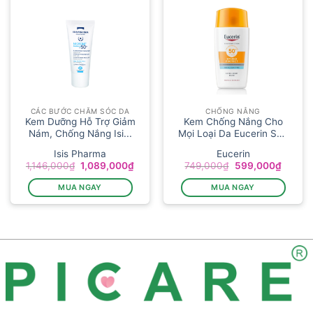
CÁC BƯỚC CHĂM SÓC DA
CHỐNG NẮNG
Kem Dưỡng Hỗ Trợ Giảm
Kem Chống Nắng Cho
Nám, Chống Nắng Isi...
Mọi Loại Da Eucerin Sun
Hydr...
Isis Pharma
Eucerin
Giá
Giá
Giá
Giá
1,146,000
₫
1,089,000
₫
749,000
₫
599,000
₫
gốc
hiện
gốc
hiện
là:
tại
là:
tại
MUA NGAY
MUA NGAY
1,146,000₫.
là:
749,000₫.
là:
1,089,000₫.
599,00