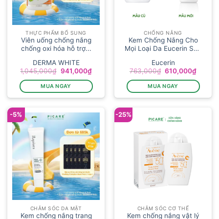
THỰC PHẨM BỔ SUNG
CHỐNG NẮNG
Viên uống chống nắng
Kem Chống Nắng Cho
chống oxi hóa hỗ trợ...
Mọi Loại Da Eucerin Sun
Hydr...
DERMA WHITE
Eucerin
Giá
Giá
Giá
Giá
1,045,000
₫
941,000
₫
763,000
₫
610,000
₫
gốc
hiện
gốc
hiện
là:
tại
là:
tại
MUA NGAY
MUA NGAY
1,045,000₫.
là:
763,000₫.
là:
941,000₫.
610,00
-5%
-25%
CHĂM SÓC DA MẶT
CHĂM SÓC CƠ THỂ
Kem chống nắng trang
Kem chống nắng vật lý