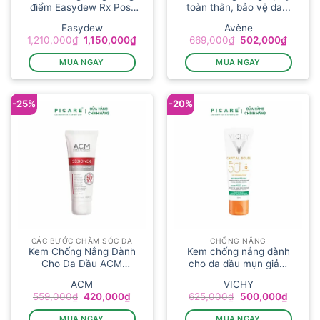
điểm Easydew Rx Post
toàn thân, bảo vệ da...
Laser ...
Easydew
Avène
Giá
Giá
Giá
Giá
1,210,000
₫
1,150,000
₫
669,000
₫
502,000
₫
gốc
hiện
gốc
hiện
là:
tại
là:
tại
MUA NGAY
MUA NGAY
1,210,000₫.
là:
669,000₫.
là:
1,150,000₫.
502,00
-25%
-20%
CÁC BƯỚC CHĂM SÓC DA
CHỐNG NẮNG
Kem Chống Nắng Dành
Kem chống nắng dành
Cho Da Dầu ACM
cho da dầu mụn giảm
Sebionex Matt...
tác...
ACM
VICHY
Giá
Giá
Giá
Giá
559,000
₫
420,000
₫
625,000
₫
500,000
₫
gốc
hiện
gốc
hiện
là:
tại
là:
tại
MUA NGAY
MUA NGAY