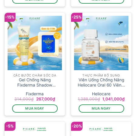
559,000₫.
là:
625,000₫.
là:
420,000₫.
500,00
-15%
-25%
CÁC BƯỚC CHĂM SÓC DA
THỰC PHẨM BỔ SUNG
Gel Chống Nắng
Viên Uống Chống Nắng
Fixderma Shadow
Heliocare Oral 60 Viên...
SPF30+ Gel 75g...
Fixderma
Heliocare
Giá
Giá
Giá
Giá
314,000
₫
267,000
₫
1,388,000
₫
1,041,000
₫
gốc
hiện
gốc
hiện
là:
tại
là:
tại
MUA NGAY
MUA NGAY
314,000₫.
là:
1,388,000₫.
là:
267,000₫.
1,041
-5%
-20%