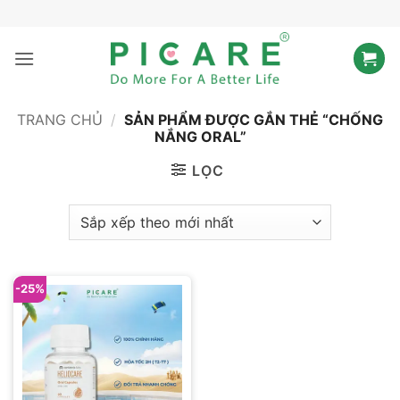
Bỏ
qua
nội
dung
TRANG CHỦ
/
SẢN PHẨM ĐƯỢC GẮN THẺ “CHỐNG
NẮNG ORAL”
LỌC
-25%