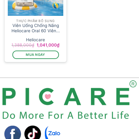
THỰC PHẨM BỔ SUNG
Viên Uống Chống Nắng
Heliocare Oral 60 Viên...
Heliocare
Giá
Giá
1,388,000
₫
1,041,000
₫
gốc
hiện
là:
tại
MUA NGAY
1,388,000₫.
là:
1,041,000₫.