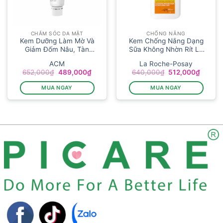
CHĂM SÓC DA MẶT
CHỐNG NẮNG
Kem Dưỡng Làm Mờ Và
Kem Chống Nắng Dạng
Giảm Đốm Nâu, Tàn
Sữa Không Nhờn Rít La
Nha...
R...
ACM
La Roche-Posay
Giá
Giá
Giá
Giá
652,000
₫
489,000
₫
640,000
₫
512,000
₫
gốc
hiện
gốc
hiện
là:
tại
là:
tại
MUA NGAY
MUA NGAY
652,000₫.
là:
640,000₫.
là:
489,000₫.
512,00