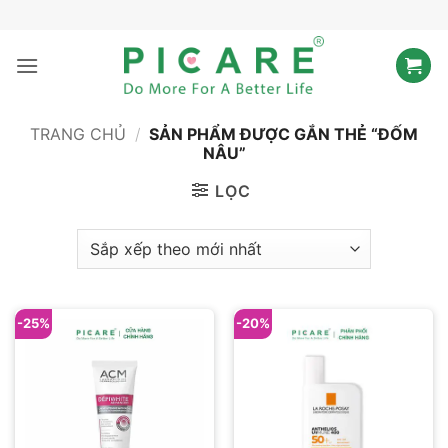
Bỏ
qua
nội
dung
TRANG CHỦ
/
SẢN PHẨM ĐƯỢC GẮN THẺ “ĐỐM
NÂU”
LỌC
-25%
-20%