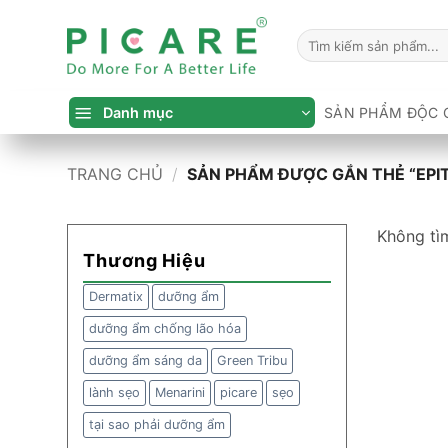
Bỏ
qua
Tìm
kiếm:
nội
dung
Danh mục
SẢN PHẨM ĐỘC 
TRANG CHỦ
/
SẢN PHẨM ĐƯỢC GẮN THẺ “EPIT
Không tì
Thương Hiệu
Dermatix
dưỡng ẩm
dưỡng ẩm chống lão hóa
dưỡng ẩm sáng da
Green Tribu
lành sẹo
Menarini
picare
sẹo
tại sao phải dưỡng ẩm