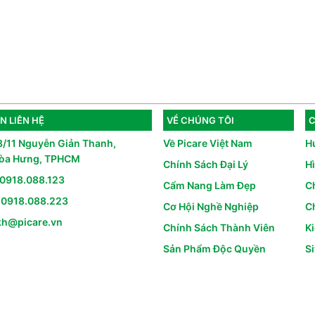
N LIÊN HỆ
VỀ CHÚNG TÔI
C
8/11 Nguyễn Giản Thanh,
Về Picare Việt Nam
H
òa Hưng, TPHCM
Chính Sách Đại Lý
H
0918.088.123
Cẩm Nang Làm Đẹp
C
:
0918.088.223
Cơ Hội Nghề Nghiệp
Ch
kh@picare.vn
Chính Sách Thành Viên
K
Sản Phẩm Độc Quyền
S