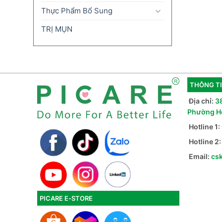
Thực Phẩm Bổ Sung
TRỊ MỤN
THÔNG TI
Địa chỉ:
3
Phường H
Hotline 1:
Hotline 2
Email:
cs
PICARE E-STORE