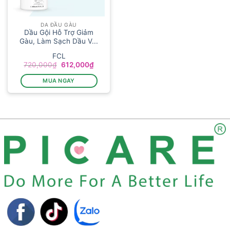
DA ĐẦU GÀU
Dầu Gội Hỗ Trợ Giảm
Gàu, Làm Sạch Dầu V...
FCL
Giá
Giá
720,000
₫
612,000
₫
gốc
hiện
là:
tại
MUA NGAY
720,000₫.
là:
612,000₫.