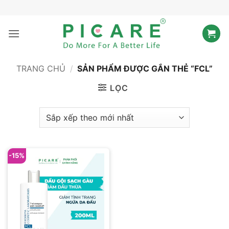
Bỏ
qua
nội
dung
TRANG CHỦ
/
SẢN PHẨM ĐƯỢC GẮN THẺ “FCL”
LỌC
-15%