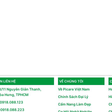
N LIÊN HỆ
VỀ CHÚNG TÔI
C
8/11 Nguyễn Giản Thanh,
Về Picare Việt Nam
H
òa Hưng, TPHCM
Chính Sách Đại Lý
H
0918.088.123
Cẩm Nang Làm Đẹp
C
:
0918.088.223
Cơ Hội Nghề Nghiệp
Ch