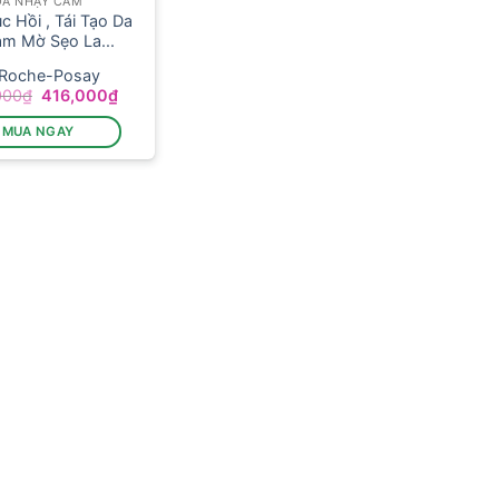
DA NHẠY CẢM
c Hồi , Tái Tạo Da
àm Mờ Sẹo La...
 Roche-Posay
Giá
Giá
000
₫
416,000
₫
gốc
hiện
là:
tại
MUA NGAY
520,000₫.
là:
416,000₫.