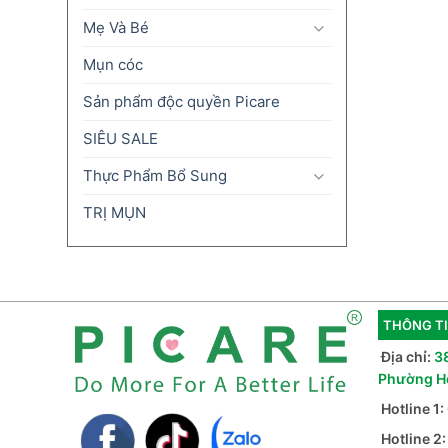
Mẹ Và Bé
Mụn cóc
Sản phẩm độc quyền Picare
SIÊU SALE
Thực Phẩm Bổ Sung
TRỊ MỤN
THÔNG TI
Địa chỉ:
3
Phường H
Hotline 1:
Hotline 2