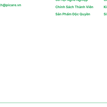
kh@picare.vn
Chính Sách Thành Viên
K
Sản Phẩm Độc Quyền
S