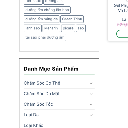
Dermatix
dưỡng ẩm
Gel Phụ
dưỡng ẩm chống lão hóa
Và L
dưỡng ẩm sáng da
Green Tribu
La
520,
lành sẹo
Menarini
picare
sẹo
tại sao phải dưỡng ẩm
Danh Mục Sản Phẩm
Chăm Sóc Cơ Thể
Chăm Sóc Da Mặt
Chăm Sóc Tóc
Loại Da
Loại Khác