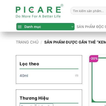
Bỏ
qua
Tìm
kiếm:
nội
dung
Danh mục
SẢN PHẨM ĐỘC 
TRANG CHỦ
/
SẢN PHẨM ĐƯỢC GẮN THẺ “KEM 
-20%
Lọc theo
40ml
(1)
Thương Hiệu