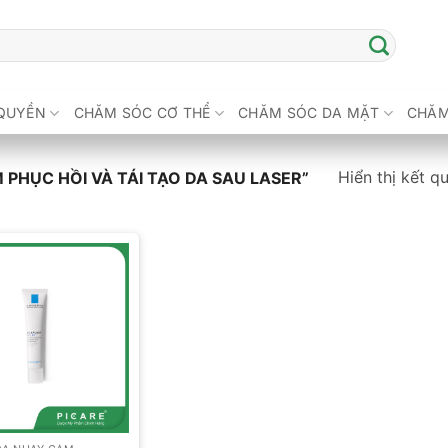
QUYỀN
CHĂM SÓC CƠ THỂ
CHĂM SÓC DA MẶT
CHĂM
Hiển thị kết q
PHỤC HỒI VÀ TÁI TẠO DA SAU LASER”