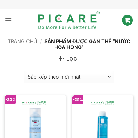
Bỏ
qua
nội
dung
TRANG CHỦ
/
SẢN PHẨM ĐƯỢC GẮN THẺ “NƯỚC
HOA HỒNG”
LỌC
-20%
-25%