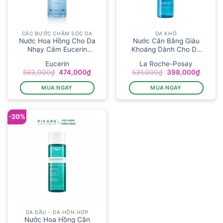
CÁC BƯỚC CHĂM SÓC DA
DA KHÔ
Nước Hoa Hồng Cho Da
Nước Cân Bằng Giàu
Nhạy Cảm Eucerin
Khoáng Dành Cho Da
DermatoC...
Nhạy C...
Eucerin
La Roche-Posay
Giá
Giá
Giá
Giá
593,000
₫
474,000
₫
531,000
₫
398,000
₫
gốc
hiện
gốc
hiện
là:
tại
là:
tại
MUA NGAY
MUA NGAY
593,000₫.
là:
531,000₫.
là:
474,000₫.
398,00
-20%
DA DẦU - DA HỖN HỢP
Nước Hoa Hồng Cân