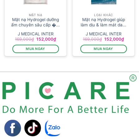
MẶT NẠ
LOẠI KHÁC
Mặt nạ Hydrogel dưỡng
Mặt nạ Hydrogel giúp
ẩm chuyên sâu cấp �...
làm dịu & làm mát da...
J MEDICAL INTER
J MEDICAL INTER
Giá
Giá
Giá
Giá
169,000
₫
152,000
₫
169,000
₫
152,000
₫
gốc
hiện
gốc
hiện
là:
tại
là:
tại
MUA NGAY
MUA NGAY
169,000₫.
là:
169,000₫.
là:
152,000₫.
152,00