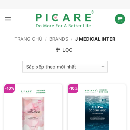
Bỏ
qua
nội
dung
TRANG CHỦ
/
BRANDS
/
J MEDICAL INTER
LỌC
-10%
-10%