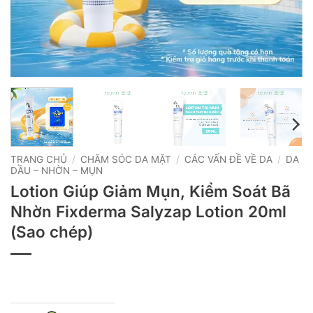
TRANG CHỦ
/
CHĂM SÓC DA MẶT
/
CÁC VẤN ĐỀ VỀ DA
/
DA
DẦU – NHỜN – MỤN
Lotion Giúp Giảm Mụn, Kiểm Soát Bã
Nhờn Fixderma Salyzap Lotion 20ml
(Sao chép)