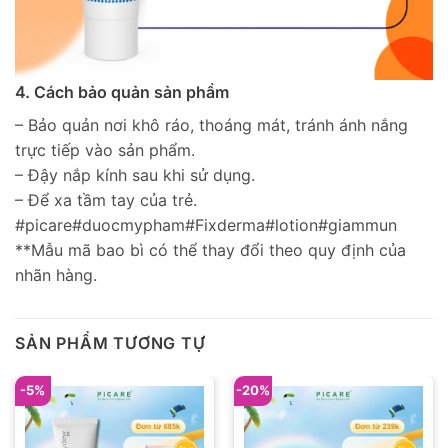
4. Cách bảo quản sản phẩm
– Bảo quản nơi khô ráo, thoáng mát, tránh ánh nắng
trực tiếp vào sản phẩm.
– Đậy nắp kính sau khi sử dụng.
– Để xa tầm tay của trẻ.
#picare#duocmypham#Fixderma#lotion#giammun
**Mẫu mã bao bì có thể thay đổi theo quy định của
nhãn hàng.
SẢN PHẨM TƯƠNG TỰ
-5%
-20%