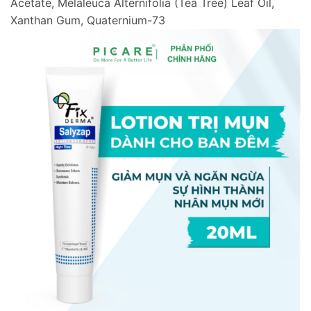
Acetate, Melaleuca Alternifolia (Tea Tree) Leaf Oil,
Xanthan Gum, Quaternium-73