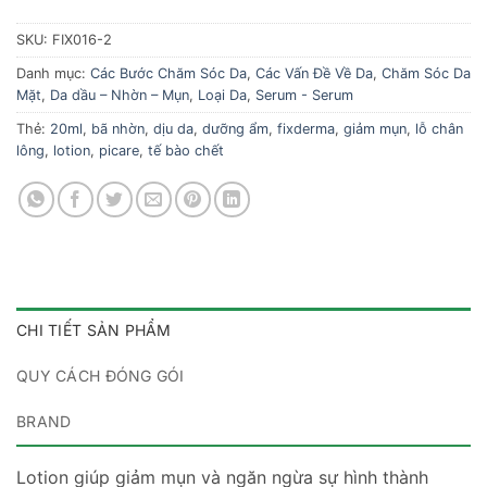
SKU:
FIX016-2
Danh mục:
Các Bước Chăm Sóc Da
,
Các Vấn Đề Về Da
,
Chăm Sóc Da
Mặt
,
Da dầu – Nhờn – Mụn
,
Loại Da
,
Serum - Serum
Thẻ:
20ml
,
bã nhờn
,
dịu da
,
dưỡng ẩm
,
fixderma
,
giảm mụn
,
lỗ chân
lông
,
lotion
,
picare
,
tế bào chết
CHI TIẾT SẢN PHẨM
QUY CÁCH ĐÓNG GÓI
BRAND
Lotion giúp giảm mụn và ngăn ngừa sự hình thành