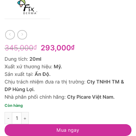
Giá
Giá
345,000
293,000
₫
₫
gốc
hiện
Dung tích:
20ml
là:
tại
Xuất xứ thương hiệu:
Mỹ.
345,000₫.
là:
Sản xuất tại
: Ấn Độ.
293,000₫.
Chịu trách nhiệm đưa ra thị trường:
Cty TNHH TM &
DP Hùng Lợi.
Nhà phân phối chính hãng:
Cty Picare Việt Nam.
Còn hàng
Lotion Giúp Giảm Mụn, Kiểm Soát Bã Nhờn Fixderma Salyzap L
Mua ngay