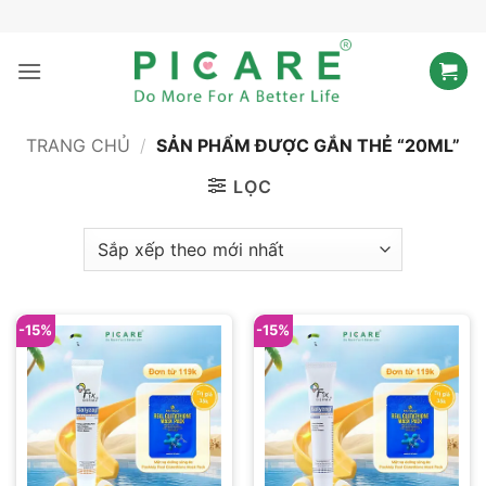
Bỏ
qua
nội
dung
TRANG CHỦ
/
SẢN PHẨM ĐƯỢC GẮN THẺ “20ML”
LỌC
-15%
-15%