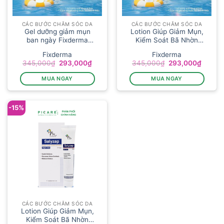
CÁC BƯỚC CHĂM SÓC DA
CÁC BƯỚC CHĂM SÓC DA
Gel dưỡng giảm mụn
Lotion Giúp Giảm Mụn,
ban ngày Fixderma
Kiểm Soát Bã Nhờn
Salyzap Ge...
Fixd...
Fixderma
Fixderma
Giá
Giá
Giá
Giá
345,000
₫
293,000
₫
345,000
₫
293,000
₫
gốc
hiện
gốc
hiện
là:
tại
là:
tại
MUA NGAY
MUA NGAY
345,000₫.
là:
345,000₫.
là:
293,000₫.
293,00
-15%
CÁC BƯỚC CHĂM SÓC DA
Lotion Giúp Giảm Mụn,
Kiểm Soát Bã Nhờn