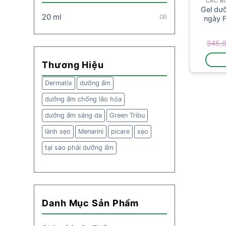
CÁC B
Gel dư
20 ml
(3)
ngày 
345,
Thương Hiệu
Dermatix
dưỡng ẩm
dưỡng ẩm chống lão hóa
dưỡng ẩm sáng da
Green Tribu
lành sẹo
Menarini
picare
sẹo
tại sao phải dưỡng ẩm
Danh Mục Sản Phẩm