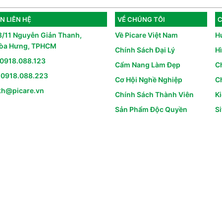
N LIÊN HỆ
VỀ CHÚNG TÔI
C
8/11 Nguyễn Giản Thanh,
Về Picare Việt Nam
H
òa Hưng, TPHCM
Chính Sách Đại Lý
H
0918.088.123
Cẩm Nang Làm Đẹp
C
:
0918.088.223
Cơ Hội Nghề Nghiệp
Ch
kh@picare.vn
Chính Sách Thành Viên
K
Sản Phẩm Độc Quyền
S