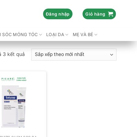
Đăng nhập
Giỏ hàng
 SÓC MÓNG TÓC
LOẠI DA
MẸ VÀ BÉ
Đã
ả 3 kết quả
sắp
xếp
theo
mới
nhất