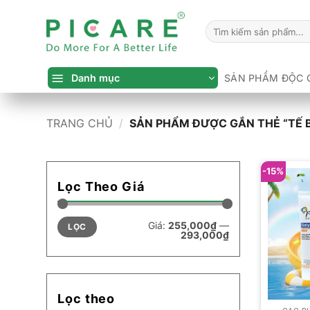
Bỏ
qua
Tìm
kiếm:
nội
dung
Danh mục
SẢN PHẨM ĐỘC 
TRANG CHỦ
/
SẢN PHẨM ĐƯỢC GẮN THẺ “TẾ 
-15%
Lọc Theo Giá
Giá
Giá
Giá:
255,000₫
—
LỌC
tối
tối
293,000₫
thiểu
đa
Lọc theo