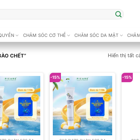
QUYỀN
CHĂM SÓC CƠ THỂ
CHĂM SÓC DA MẶT
CHĂM
Hiển thị tất c
BÀO CHẾT”
-15%
-15%